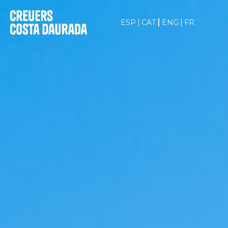
ESP
CAT
ENG
FR