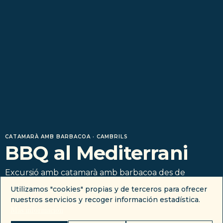
CATAMARÀ AMB BARBACOA · CAMBRILS
BBQ al Mediterrani
Excursió amb catamarà amb barbacoa des de
Cambrils: 5 hores a bord del Blue Diamond, dos banys
Utilizamos "cookies" propias y de terceros para ofrecer
al mar i barra lliure inclosa.
nuestros servicios y recoger información estadística.
Más información
VEURE DISPONIBILITAT