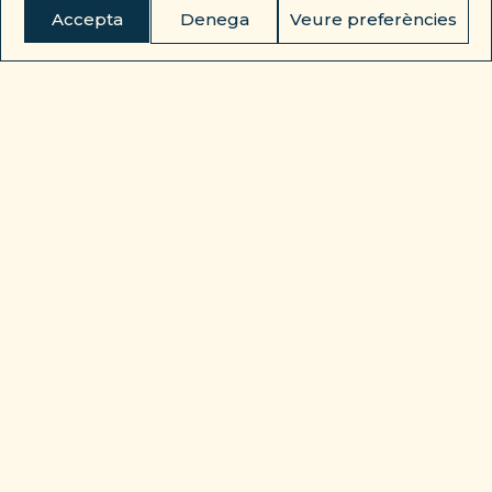
Accepta
Denega
Veure preferències
RESERVAR ›
L'EXCURSIÓ
L'excursió
més
especial