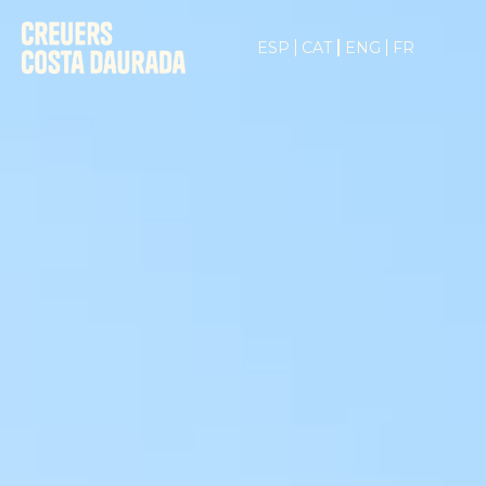
ESP
CAT
ENG
FR