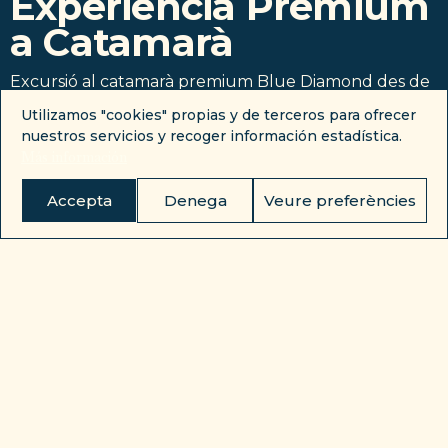
Experiència Premium
a Catamarà
Excursió al catamarà premium Blue Diamond des de
Cambrils: 3 hores, hamaques balineses, tobogan al
Utilizamos "cookies" propias y de terceros para ofrecer
mar i barra lliure inclosa.
nuestros servicios y recoger información estadística.
Más información
VEURE DISPONIBILITAT
Accepta
Denega
Veure preferències
RESERVAR ›