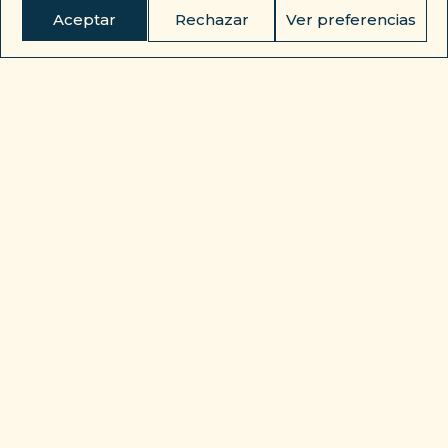
Aceptar
Rechazar
Ver preferencias
RESERVAR ›
LA EXCURSIÓN
De
puerto a