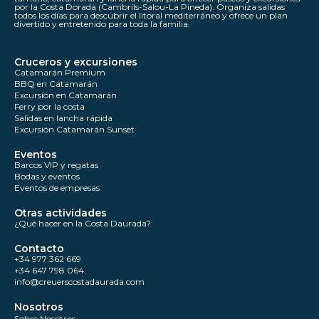
por la Costa Dorada (Cambrils-Salou-La Pineda). Organiza salidas
todos los días para descubrir el litoral mediterráneo y ofrece un plan
divertido y entretenido para toda la familia.
Cruceros y excursiones
Catamarán Premium
BBQ en Catamarán
Excursión en Catamarán
Ferry por la costa
Salidas en lancha rápida
Excursión Catamarán Sunset
Eventos
Barcos VIP y regatas
Bodas y eventos
Eventos de empresas
Otras actividades
¿Qué hacer en la Costa Daurada?
Contacto
+34 977 362 669
+34 647 798 064
info@creuerscostadaurada.com
Nosotros
Sobre Nosotros